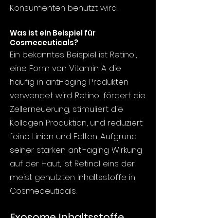
Konsumenten benutzt wird
.
Was ist ein Beispiel für
Cosmeceuticals?
Ein bekanntes Beispiel ist Retinol,
eine Form von Vitamin A die
häufig in anti-aging Produkten
verwendet wird. Retinol fördert die
Zellerneuerung, stimuliert die
Kollagen Produktion, und reduziert
feine Linien und Falten. Aufgrund
seiner starken anti-aging Wirkung
auf der Haut, ist Retinol eins der
meist genutzten Inhaltsstoffe in
Cosmeceuticals.
Exosome Inhaltsstoffe