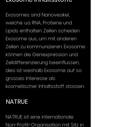
Exosomes sind Nanovesikel,
welche u.a. RNA, Proteine und
Lipids enthalten. Zellen scheiden
Exosome aus, um mit anderen
Zellen zu kommunizieren. Exosome
können die Genexpression und
Zelldifferenzierung beeinflussen,
dies ist weshalb Exosome auf so
grosses Interesse als
kosmetischer Inhaltsstoff stossen.
NATRUE
NATRUE ist eine internationale
Non-Profit-Organisation mit Sitz in