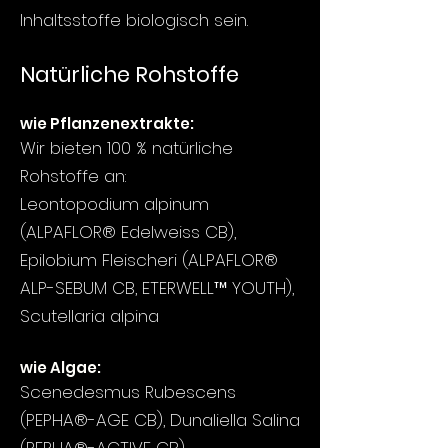
Inhaltsstoffe biologisch sein.
Natürliche Rohstoffe
wie Pflanzenextrakte:
Wir bieten 100 % natürliche
Rohstoffe an:
Leontopodium alpinum
(ALPAFLOR® Edelweiss CB),
Epilobium Fleischeri (ALPAFLOR®
ALP-SEBUM CB, ETERWELL™ YOUTH),
Scutellaria alpina
​wie Algae:
Scenedesmus Rubescens
(PEPHA®-AGE CB), Dunaliella Salina