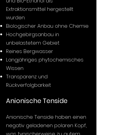
und Bio-Ethanol als
Extraktionsmittel hergestellt
wurden:
Biologischer Anbau ohne Chemie
Hochgebirgsanbau in
unbelastetem Gebiet
Reines Bergwasser
Langjähriges phytochemisches
Wissen
Transparenz und
Rückverfolgbarkeit
Anionische Tenside
Anionische Tenside haben einen
negativ geladenen polaren Kopf,
was typischerweise zu gutem