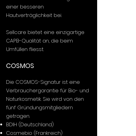
einer besseren
Hautverträglichkeit bei.
Sellcare bietet eine einzigartige
CAPB-Qualität an, die beim
Umfüllen fliesst.
COSMOS
Die COSMOS-Signatur ist eine
Verbrauchergarantie für Bio- und
Naturkosmetik. Sie wird von den
fünf Gründungsmitgliedern
getragen.
BDIH (Deutschland)
Cosmebio (Frankreich)