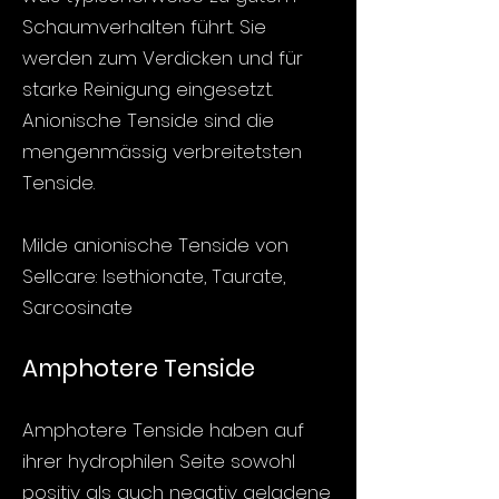
Schaumverhalten führt. Sie
werden zum Verdicken und für
starke Reinigung eingesetzt.
Anionische Tenside sind die
mengenmässig verbreitetsten
Tenside.
Milde anionische Tenside von
Sellcare: Isethionate, Taurate,
Sarcosinate
​Amphotere Tenside
Amphotere Tenside haben auf
ihrer hydrophilen Seite sowohl
positiv als auch negativ geladene