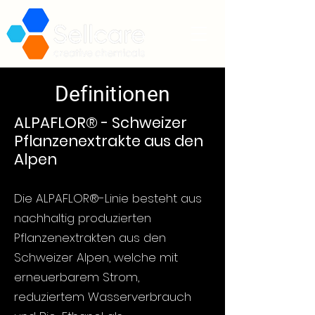
Definitionen
ALPAFLOR® - Schweizer
Pflanzenextrakte aus den
Alpen
Die ALPAFLOR®-Linie besteht aus
nachhaltig produzierten
Pflanzenextrakten aus den
Schweizer Alpen, welche mit
erneuerbarem Strom,
reduziertem Wasserverbrauch