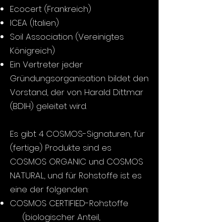
Ecocert (Frankreich)
ICEA (Italien)
Soil Association (Vereinigtes
Königreich)
Ein Vertreter jeder
Gründungsorganisation bildet den
Vorstand, der von Harald Dittmar
(BDIH) geleitet wird.
Es gibt 4 COSMOS-Signaturen, für
(fertige) Produkte sind es
COSMOS ORGANIC und COSMOS
NATURAL, und für Rohstoffe ist es
eine der folgenden:
COSMOS CERTIFIED-Rohstoffe
(biologischer Anteil,