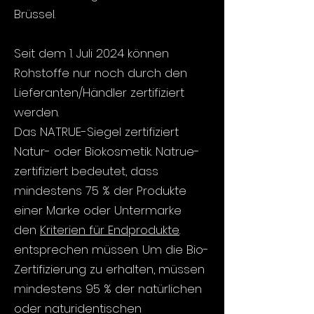
Brüssel.
Seit dem
1. Juli 2024
können
Rohstoffe nur noch durch den
Lieferanten/Händler zertifiziert
werden.
Das NATRUE-Siegel zertifiziert
Natur- oder Biokosmetik. Natrue-
zertifiziert bedeutet, dass
mindestens 75 % der Produkte
einer Marke oder Untermarke
den
Kriterien für Endprodukte
.
entsprechen müssen. Um die Bio-
Zertifizierung zu erhalten, müssen
mindestens 95 % der natürlichen
oder naturidentischen