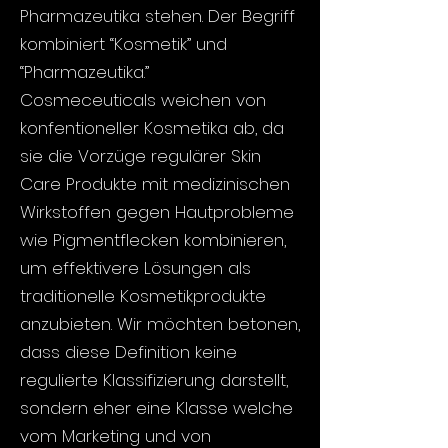
Pharmazeutika stehen. Der Begriff
kombiniert “Kosmetik” und
“Pharmazeutika.”
Cosmeceuticals weichen von
konfentioneller Kosmetika ab, da
sie die Vorzüge regulärer Skin
Care Produkte mit medizinischen
Wirkstoffen gegen Hautprobleme
wie Pigmentflecken kombinieren,
um effektivere Lösungen als
traditionelle Kosmetikprodukte
anzubieten. Wir möchten betonen,
dass diese Definition keine
regulierte Klassifizierung darstellt,
sondern eher eine Klasse welche
vom Marketing und von