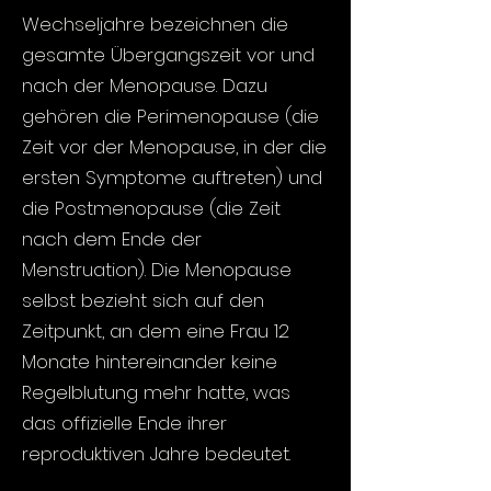
Wechseljahre bezeichnen die
gesamte Übergangszeit vor und
nach der Menopause. Dazu
gehören die Perimenopause (die
Zeit vor der Menopause, in der die
ersten Symptome auftreten) und
die Postmenopause (die Zeit
nach dem Ende der
Menstruation). Die Menopause
selbst bezieht sich auf den
Zeitpunkt, an dem eine Frau 12
Monate hintereinander keine
Regelblutung mehr hatte, was
das offizielle Ende ihrer
reproduktiven Jahre bedeutet.