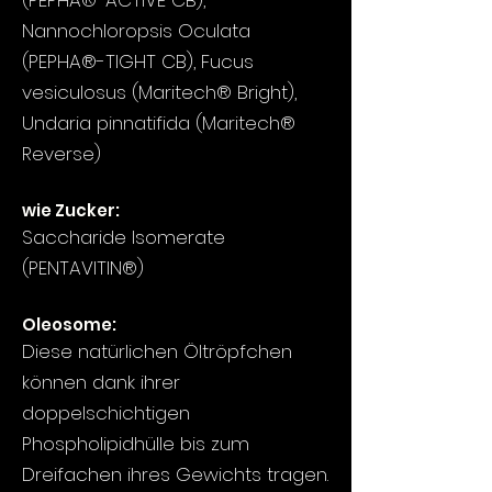
(PEPHA®-ACTIVE CB),
Nannochloropsis Oculata
(PEPHA®-TIGHT CB), Fucus
vesiculosus (Maritech® Bright),
Undaria pinnatifida (Maritech®
Reverse)​
wie Zucker:​
Saccharide Isomerate
(PENTAVITIN®)
Oleosome:
Diese natürlichen Öltröpfchen
können dank ihrer
doppelschichtigen
Phospholipidhülle bis zum
Dreifachen ihres Gewichts tragen.