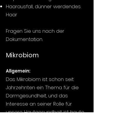
Haarausfall
,
dünner werdendes
Haar
Fragen Sie uns nach der
Dokumentation.
Mikrobiom
Allgemein:
Das Mikrobiom ist schon seit
Jahrzehnten ein Thema für die
Darmgesundheit, und das
Interesse an seiner Rolle für
unsere Hautgesundheit ist heute
grösser denn je. Im Darm
unterstützt eine ausgewogene